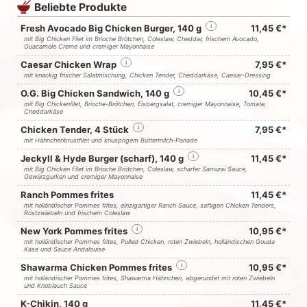
Beliebte Produkte
Fresh Avocado Big Chicken Burger, 140 g
i
11,45 €*
mit Big Chicken Filet im Brioche Brötchen, Coleslaw, Cheddar, frischem Avocado,
Guacamole Creme und cremiger Mayonnaise
Caesar Chicken Wrap
i
7,95 €*
mit knackig frischer Salatmischung, Chicken Tender, Cheddarkäse, Caesar-Dressing
O.G. Big Chicken Sandwich, 140 g
i
10,45 €*
mit Big Chickenfilet, Brioche-Brötchen, Eisbergsalat, cremiger Mayonnaise, Tomate,
Cheddarkäse
Chicken Tender, 4 Stück
i
7,95 €*
mit Hähnchenbrustfilet und knusprigem Buttermilch-Panade
Jeckyll & Hyde Burger (scharf), 140 g
i
11,45 €*
mit Big Chicken Filet im Brioche Brötchen, Coleslaw, scharfer Samurai Sauce,
Gewürzgurken und cremiger Mayonnaise
Ranch Pommes frites
11,45 €*
mit holländischer Pommes frites, einzigartiger Ranch Sauce, saftigen Chicken Tenders,
Röstzwiebeln und frischem Coleslaw
New York Pommes frites
i
10,95 €*
mit holländischer Pommes frites, Pulled Chicken, roten Zwiebeln, holländischen Gouda
Käse und Sauce Andalouise
Shawarma Chicken Pommes frites
i
10,95 €*
mit holländischer Pommes frites, Shawarma Hähnchen, abgerundet mit roten Zwiebeln
und Knoblauch Sauce
K-Chikin, 140 g
11,45 €*