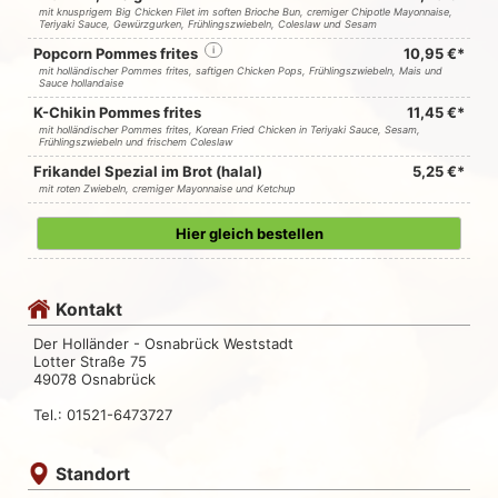
mit knusprigem Big Chicken Filet im soften Brioche Bun, cremiger Chipotle Mayonnaise,
Teriyaki Sauce, Gewürzgurken, Frühlingszwiebeln, Coleslaw und Sesam
Popcorn Pommes frites
i
10,95 €*
mit holländischer Pommes frites, saftigen Chicken Pops, Frühlingszwiebeln, Mais und
Sauce hollandaise
K-Chikin Pommes frites
11,45 €*
mit holländischer Pommes frites, Korean Fried Chicken in Teriyaki Sauce, Sesam,
Frühlingszwiebeln und frischem Coleslaw
Frikandel Spezial im Brot (halal)
5,25 €*
mit roten Zwiebeln, cremiger Mayonnaise und Ketchup
Hier gleich bestellen
Kontakt
Der Holländer - Osnabrück Weststadt
Lotter Straße 75
49078 Osnabrück
Tel.: 01521-6473727
Standort