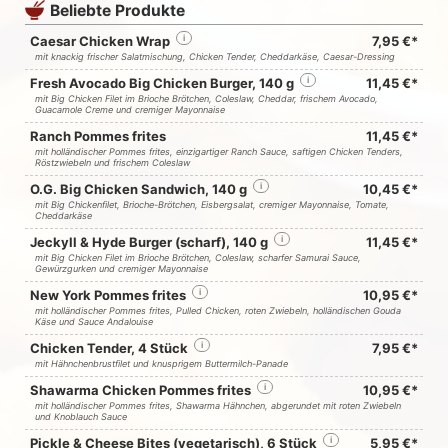
Beliebte Produkte
Caesar Chicken Wrap
i
7,95 €*
mit knackig frischer Salatmischung, Chicken Tender, Cheddarkäse, Caesar-Dressing
Fresh Avocado Big Chicken Burger, 140 g
i
11,45 €*
mit Big Chicken Filet im Brioche Brötchen, Coleslaw, Cheddar, frischem Avocado,
Guacamole Creme und cremiger Mayonnaise
Ranch Pommes frites
11,45 €*
mit holländischer Pommes frites, einzigartiger Ranch Sauce, saftigen Chicken Tenders,
Röstzwiebeln und frischem Coleslaw
O.G. Big Chicken Sandwich, 140 g
i
10,45 €*
mit Big Chickenfilet, Brioche-Brötchen, Eisbergsalat, cremiger Mayonnaise, Tomate,
Cheddarkäse
Jeckyll & Hyde Burger (scharf), 140 g
i
11,45 €*
mit Big Chicken Filet im Brioche Brötchen, Coleslaw, scharfer Samurai Sauce,
Gewürzgurken und cremiger Mayonnaise
New York Pommes frites
i
10,95 €*
mit holländischer Pommes frites, Pulled Chicken, roten Zwiebeln, holländischen Gouda
Käse und Sauce Andalouise
Chicken Tender, 4 Stück
i
7,95 €*
mit Hähnchenbrustfilet und knusprigem Buttermilch-Panade
Shawarma Chicken Pommes frites
i
10,95 €*
mit holländischer Pommes frites, Shawarma Hähnchen, abgerundet mit roten Zwiebeln
und Knoblauch Sauce
Pickle & Cheese Bites (vegetarisch), 6 Stück
i
5,95 €*